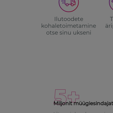
Ilutoodete
T
kohaletoimetamine
är
otse sinu ukseni
5+
Miljonit müügiesindaja