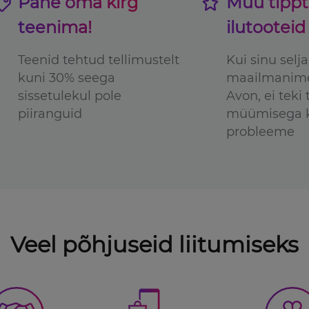
Pane oma kirg
Müü tipp
teenima!
ilutooteid
Teenid tehtud tellimustelt
Kui sinu selj
kuni 30% seega
maailmanime
sissetulekul pole
Avon, ei teki
piiranguid
müümisega 
probleeme
Veel põhjuseid
liitumiseks