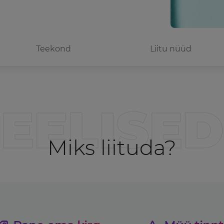
Teekond
Liitu nüüd
EELISED
Miks liituda?