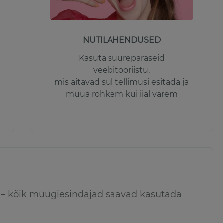
NUTILAHENDUSED
Kasuta suurepäraseid
veebitööriistu,
mis aitavad sul tellimusi esitada ja
müüa rohkem kui iial varem
a – kõik müügiesindajad saavad kasutada