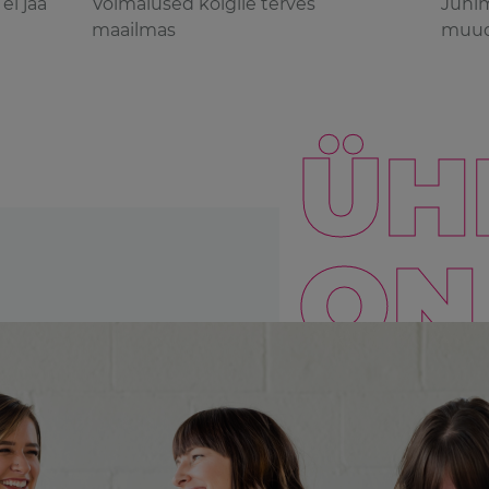
ei jää
Võimalused kõigile terves
Juhi
maailmas
muud
ÜH
ON