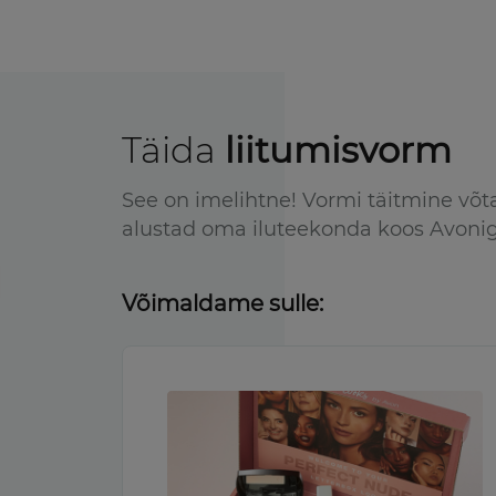
Täida
liitumisvorm
See on imelihtne! Vormi täitmine võt
alustad oma iluteekonda koos Avoni
Võimaldame sulle: