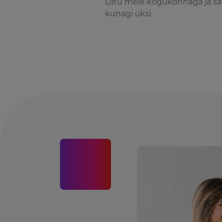
Liitu meie kogukonnaga ja sa 
kunagi üksi