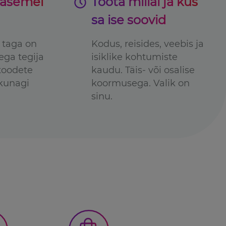
tasemel
Tööta millal ja kus
sa ise soovid
a taga on
Kodus, reisides, veebis ja
ga tegija
isiklike kohtumiste
 toodete
kaudu. Täis- või osalise
kunagi
koormusega. Valik on
sinu.