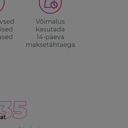
ivsed
Võimalus
ised
kasutada
used
14-päeva
maksetähtaega
135
at