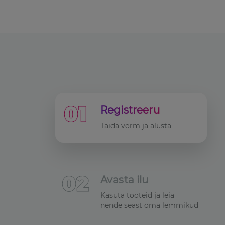
0
1
Registreeru
Täida vorm ja alusta
0
2
Avasta ilu
Kasuta tooteid ja leia
nende seast oma lemmikud