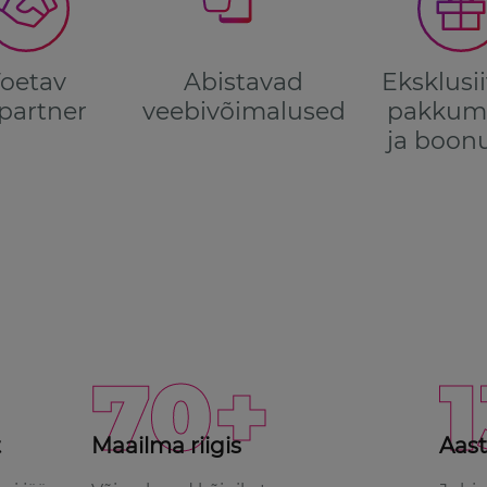
oetav
Abistavad
Eksklusi
ipartner
veebivõimalused
pakkum
ja boon
70+
t
Maailma riigis
Aast