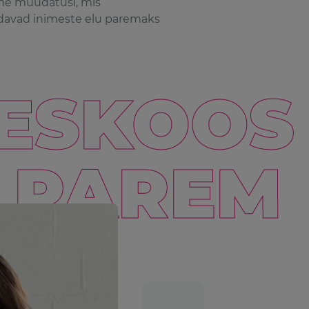
me muudatusi, mis
avad inimeste elu paremaks
ESKOOS
 PAREM