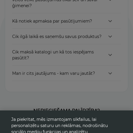
ģimenei?
Kā notiek apmaksa par pasūtījumiem?
Cik ilgā laikā es saņemšu savus produktus?
Cik maksā katalogi un kā tos iespējams
pasūtīt?
Man ir cits jautājums - kam varu jautāt?
NEPIECIEŠAMA PALĪDZĪBA?
Ja piekrītat, mēs izmantojam sīkfailus, lai
Mēs esam šeit, lai palīdzētu.
personalizētu saturu un reklāmas, nodrošinātu
WhatsApp-chat
+443332344444
sociālo mediju funkcijas un analizētu
E-pasts
klientu_serviss@avon.com