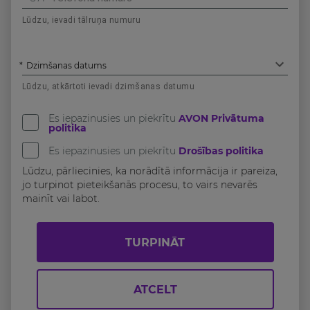
Lūdzu, ievadi tālruņa numuru
*
Dzimšanas datums
Lūdzu, atkārtoti ievadi dzimšanas datumu
Es iepazinusies un piekrītu
AVON Privātuma
politika
Es iepazinusies un piekrītu
Drošības politika
Lūdzu, pārliecinies, ka norādītā informācija ir pareiza,
jo turpinot pieteikšanās procesu, to vairs nevarēs
mainīt vai labot.
TURPINĀT
ATCELT