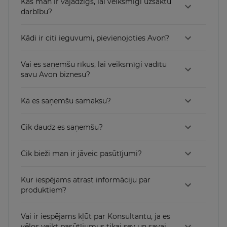
Kas man ir vajadzīgs, lai veiksmīgi uzsāktu
darbību?
Kādi ir citi ieguvumi, pievienojoties Avon?
Vai es saņemšu rīkus, lai veiksmīgi vadītu
savu Avon biznesu?
Kā es saņemšu samaksu?
Cik daudz es saņemšu?
Cik bieži man ir jāveic pasūtījumi?
Kur iespējams atrast informāciju par
produktiem?
Vai ir iespējams kļūt par Konsultantu, ja es
vēlos veikt pasūtījumus tikai sev un savai