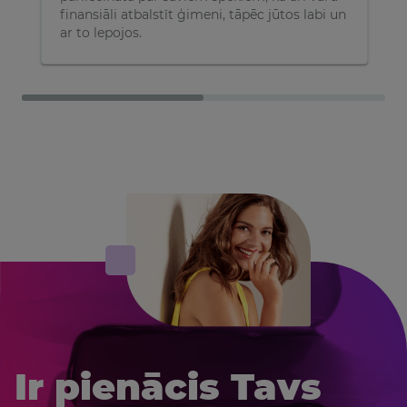
finansiāli atbalstīt ģimeni, tāpēc jūtos labi un
ar to lepojos.
Ir pienācis Tavs